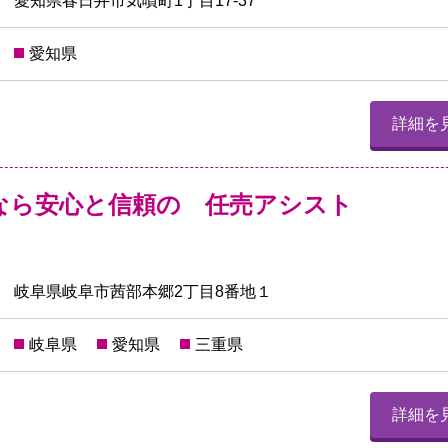
愛知県春日井市気噴町1丁目17-37
愛知県
詳細を
なら安心と信頼の 任売アシスト
岐阜県岐阜市茜部本郷2丁目8番地１
岐阜県
愛知県
三重県
詳細を