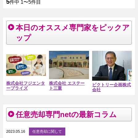
5
件中 1〜5件目
本日のオススメ専門家をピックア
ップ
株式会社フジエンタ
株式会社 エステー
ビクトリー企画株式
ープライズ
ト三重
会社
任意売却専門netの最新コラム
2023.05.16
任意売却に関して