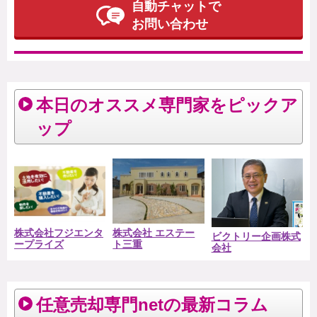
自動チャットで
お問い合わせ
本日のオススメ専門家をピックア
ップ
株式会社フジエンタ
株式会社 エステー
ビクトリー企画株式
ープライズ
ト三重
会社
任意売却専門netの最新コラム