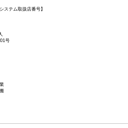
システム取扱店番号】
人
301号
業
搬