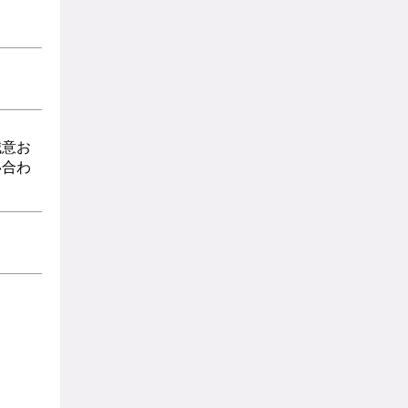
誠意お
い合わ