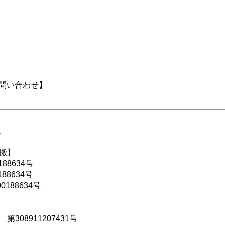
の問い合わせ】
人
搬】
88634号
88634号
188634号
308911207431号