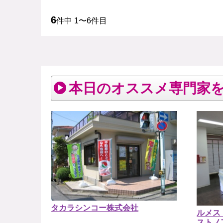
6
件中 1〜6件目
本日のオススメ専門家
タカラシンコー株式会社
ルメス
ストノ