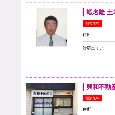
蝦名隆 
相談無料
住所
対応エリア
興和不動
相談無料
住所