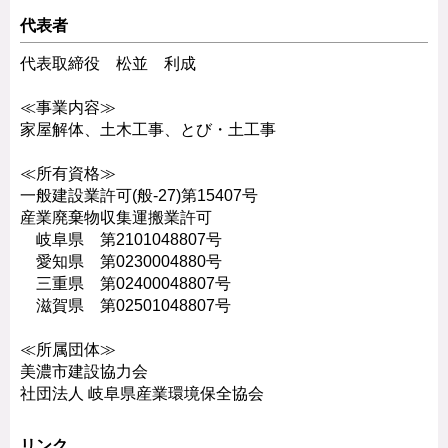
代表者
代表取締役 松並 利成
≪事業内容≫
家屋解体、土木工事、とび・土工事
≪所有資格≫
一般建設業許可(般-27)第15407号
産業廃棄物収集運搬業許可
岐阜県 第2101048807号
愛知県 第0230004880号
三重県 第02400048807号
滋賀県 第02501048807号
≪所属団体≫
美濃市建設協力会
社団法人 岐阜県産業環境保全協会
リンク